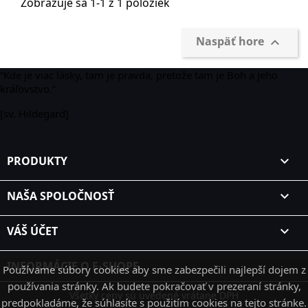
Zobrazuje sa 1-1 z 1 položiek
Naspäť hore

“Kde je viac lásky, tam je pravda, pretože tam je Boh a jeho
kráľovstvo.”
[sv. Hildegard]
PRODUKTY

NAŠA SPOLOČNOSŤ

VÁŠ ÚČET

INFORMÁCIE O E-SHOPE
Používame súbory cookies aby sme zabezpečili najlepší dojem z
používania stránky. Ak budete pokračovať v prezeraní stránky,
Všetky ceny sú uvedené vrátane DPH
predpokladáme, že súhlasíte s použitím cookies na tejto stránke.