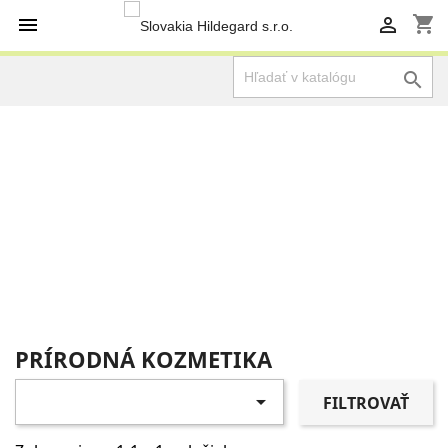
shopping_cart



PRÍRODNÁ KOZMETIKA

FILTROVAŤ