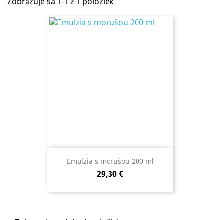
Zobrazuje sa 1-1 z 1 položiek
Emulzia s morušou 200 ml
Cena
29,30 €