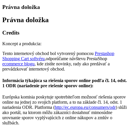
Právna doložka
Právna doložka
Credits
Koncept a produkcia:
Tento internetový obchod bol vytvorený pomocou
Prestashop
Shopping Cart softvéru
,odporúčame návštevu PrestaShop
ecommerce blogu
, kde zistíte novinky, rady ako predávať a
prevádzkovať internetový obchod.
Informácia týkajúca sa riešenia sporov online podľa čl. 14, odst.
1 ODR (nariadenie pre riešenie sporov online):
Európska komisia poskytuje spotrebiteľom možnosť riešenia sporov
online na jednej zo svojich platform, a to na základe čl. 14, odst. 1
nariadenia ODR. Platforma (
http://ec.europa.eu/consumers/odr
) slúži
ako portál, na ktorom môžu zákazníci dosiahnuť mimosúdne
urovnanie sporov vyplývajúcich z online nákupov a zmlúv o
službách.