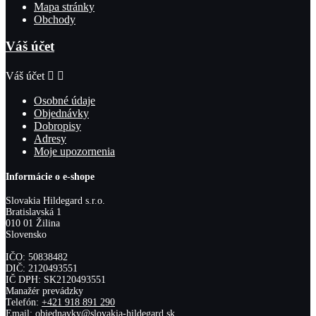
Mapa stránky
Obchody
Váš účet
Váš účet


Osobné údaje
Objednávky
Dobropisy
Adresy
Moje upozornenia
Informácie o e-shope
Slovakia Hildegard s.r.o.
Bratislavská 1
010 01 Žilina
Slovensko
IČO: 50838482
DIČ: 2120493551
IČ DPH: SK2120493551
Manažér prevádzky
Telefón:
+421 918 891 290
Email:
objednavky@slovakia-hildegard.sk