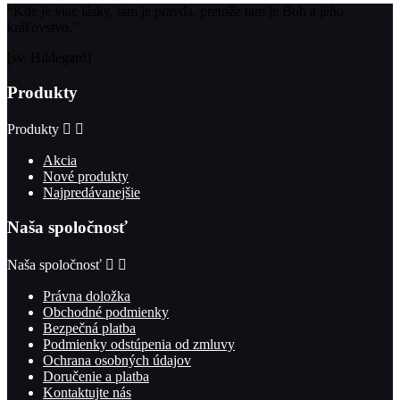
“Kde je viac lásky, tam je pravda, pretože tam je Boh a jeho
kráľovstvo.”
[sv. Hildegard]
Produkty
Produkty


Akcia
Nové produkty
Najpredávanejšie
Naša spoločnosť
Naša spoločnosť


Právna doložka
Obchodné podmienky
Bezpečná platba
Podmienky odstúpenia od zmluvy
Ochrana osobných údajov
Doručenie a platba
Kontaktujte nás