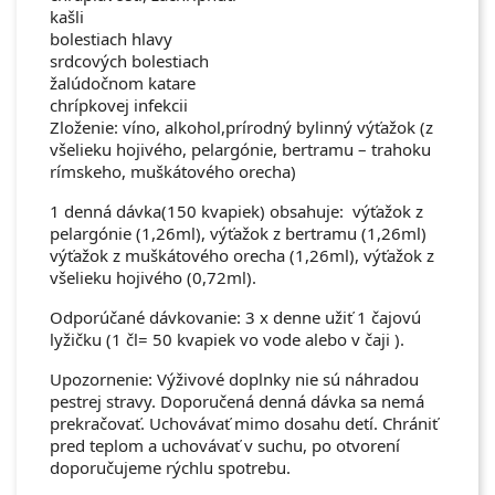
kašli
bolestiach hlavy
srdcových bolestiach
žalúdočnom katare
chrípkovej infekcii
Zloženie: víno, alkohol,prírodný bylinný výťažok (z
všelieku hojivého, pelargónie, bertramu – trahoku
rímskeho, muškátového orecha)
1 denná dávka(150 kvapiek) obsahuje: výťažok z
pelargónie (1,26ml), výťažok z bertramu (1,26ml)
výťažok z muškátového orecha (1,26ml), výťažok z
všelieku hojivého (0,72ml).
Odporúčané dávkovanie: 3 x denne užiť 1 čajovú
lyžičku (1 čl= 50 kvapiek vo vode alebo v čaji ).
Upozornenie: Výživové doplnky nie sú náhradou
pestrej stravy. Doporučená denná dávka sa nemá
prekračovať. Uchovávať mimo dosahu detí. Chrániť
pred teplom a uchovávať v suchu, po otvorení
doporučujeme rýchlu spotrebu.