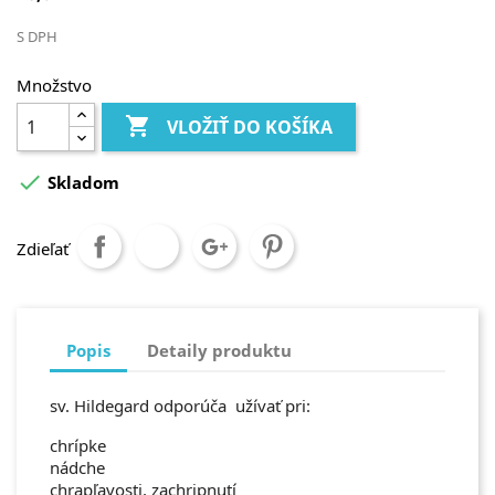
S DPH
Množstvo

VLOŽIŤ DO KOŠÍKA

Skladom
Zdieľať
Popis
Detaily produktu
sv. Hildegard odporúča užívať pri:
chrípke
nádche
chrapľavosti, zachripnutí